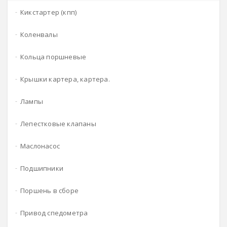
кикстартер (кпп)
коленвалы
кольца поршневые
крышки картера, картера.
лампы
лепестковые клапаны
маслонасос
подшипники
поршень в сборе
привод спедометра