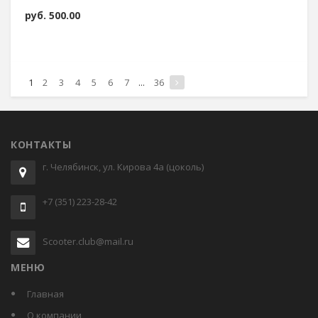
руб.
500.00
1
2
3
4
5
6
7
...
36
КОНТАКТЫ
г. Челябинск, ул. Кирова 4а (цоколь)
+7 (351) 223-28-42
Scooter.club@mail.ru
МЕНЮ
Главная
О компании