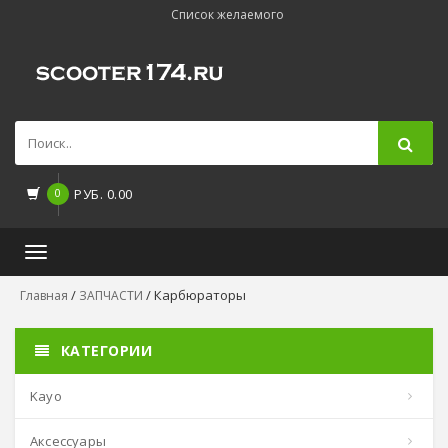
Список желаемого
0
РУБ.
0.00
Toggle
navigation
/
/ Карбюраторы
Главная
ЗАПЧАСТИ
КАТЕГОРИИ
kayo
аксессуары