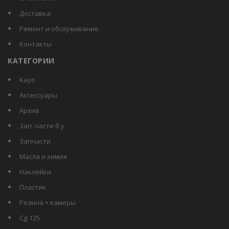
Доставка
Ремонт и обслуживание
Контакты
КАТЕГОРИИ
kayo
аксессуары
архив
зап. части б.у.
запчасти
масла и химия
наклейки
пластик
резина + камеры
сg-125