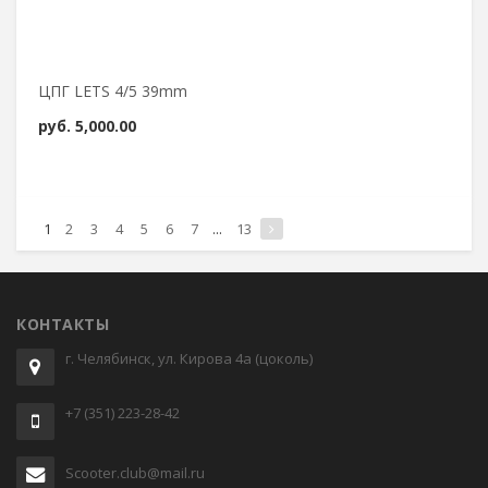
ЦПГ LETS 4/5 39mm
руб.
5,000.00
1
2
3
4
5
6
7
...
13
КОНТАКТЫ
г. Челябинск, ул. Кирова 4а (цоколь)
+7 (351) 223-28-42
Scooter.club@mail.ru