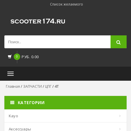
Список желаемого
0
РУБ.
0.00
Toggle
navigation
/
/
/ 4Т
Главная
ЗАПЧАСТИ
ЦПГ
КАТЕГОРИИ
kayo
аксессуары