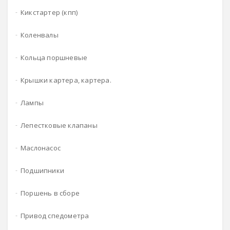
кикстартер (кпп)
коленвалы
кольца поршневые
крышки картера, картера.
лампы
лепестковые клапаны
маслонасос
подшипники
поршень в сборе
привод спедометра