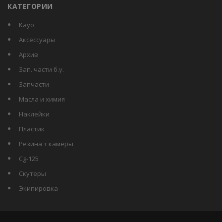
КАТЕГОРИИ
kayo
аксессуары
архив
зап. части б.у.
запчасти
масла и химия
наклейки
пластик
резина + камеры
сg-125
скутеры
экипировка