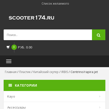
Список желаемого
0
РУБ.
0.00
Toggle
navigation
/
/
/
/ Centrino/rapira jet
Главная
Пластик
Китайский скутер
IRBIS
КАТЕГОРИИ
kayo
аксессуары