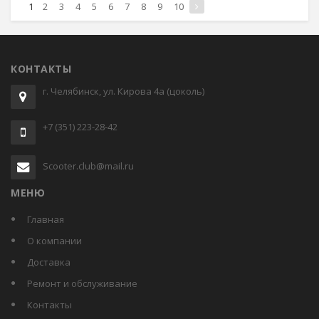
1
2
3
4
5
6
7
8
9
10
КОНТАКТЫ
г. Челябинск, ул. Кирова 4а (цоколь)
+7 (351) 223-28-42
Scooter.club@mail.ru
МЕНЮ
Главная
О компании
Доставка
Ремонт и обслуживание
Контакты